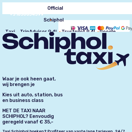
24/7 Customer
Official
service
FAQ
+31850654599
Schiphol
Taxi
TripAdvisor 9.4!
Trustpilot 9.4!
Google
Reviews 9.2!
Waar je ook heen gaat,
wij brengen je
Kies uit auto, station, bus
en business class
MET DE TAXI NAAR
SCHIPHOL? Eenvoudig
geregeld vanaf € 35,-
Taxi Schiphol boeken? Profiteer van vaste lage tarieven, 24/7