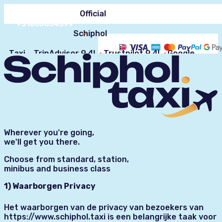
24/7 Customer
Official
service
FAQ
+31850654599
Schiphol
Taxi
TripAdvisor 9.4!
Trustpilot 9.4!
Google
Reviews 9.2!
Wherever you're going,
we'll get you there.
Choose from standard, station,
minibus and business class
1) Waarborgen Privacy
Het waarborgen van de privacy van bezoekers van
https://www.schiphol.taxi is een belangrijke taak voor